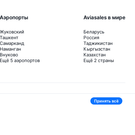
Аэропорты
Aviasales в мире
Жуковский
Беларусь
Ташкент
Россия
Самарканд
Таджикистан
Наманган
Кыргызстан
Внуково
Казахстан
Ещё 5 аэропортов
Ещё 2 страны
Принять всё
В приложении тоже удобно
Если цена на билет упадёт, сразу пришлём
уведомление
Рассылка с выгодными билетами