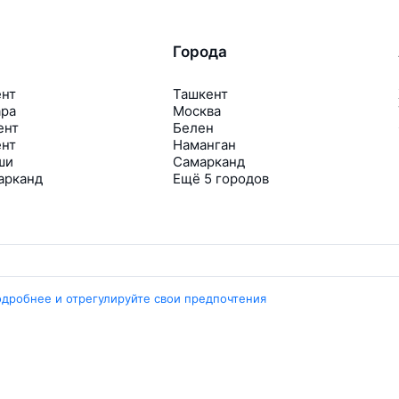
Города
ент
Ташкент
ара
Москва
ент
Белен
ент
Наманган
ши
Самарканд
арканд
Ещё 5 городов
одробнее и отрегулируйте свои предпочтения
Travelpayouts
Партнёрская программа
Медиа Yo’lovchi
Трэвел‑медиа Aviasales.uz