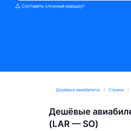
Составить сложный маршрут
Дешёвые авиабилеты
Страны
Дешёвые авиабил
(LAR — SO)