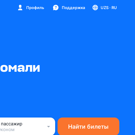
Профиль
Поддержка
UZS
· RU
Сомали
1 пассажир
Найти билеты
Эконом