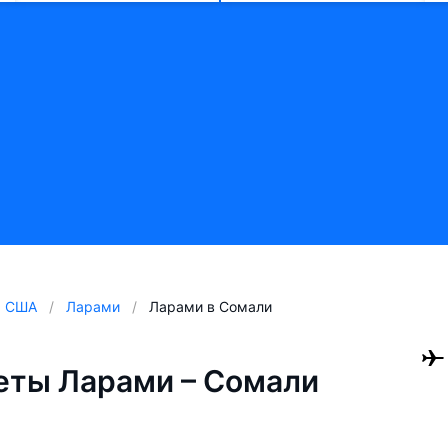
США
Ларами
Ларами в Сомали
еты Ларами – Сомали