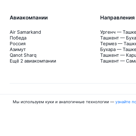
Авиакомпании
Направления
Air Samarkand
Ургенч — Ташк
Победа
Ташкент — Бух
Россия
Термез — Ташк
Азимут
Бухара — Ташк
Qanot Sharq
Ташкент — Кар
Ещё 2 авиакомпании
Ташкент — Сам
Мы используем куки и аналогичные технологии —
узнайте п
Об Авиасейлс
Авиасейлс
Пресс‑центр
©
2007–2026