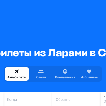
илеты из Ларами в 
Авиабилеты
Отели
Впечатления
Избранное
Когда
Обратно