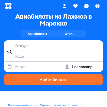
Авиабилеты из Лажиса в
Марокко
Авиабилеты
Отели
Когда
1 пассажир
Найти билеты
Дешёвые авиабилеты
Страны
Бразилия
Лажис