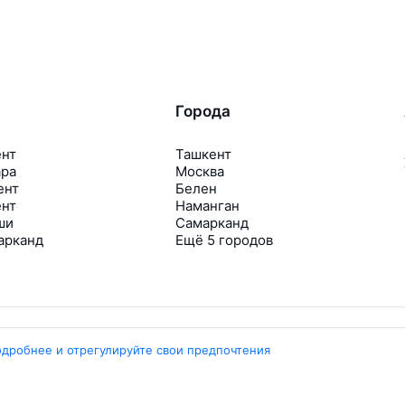
Города
ент
Ташкент
ара
Москва
ент
Белен
ент
Наманган
ши
Самарканд
арканд
Ещё 5 городов
одробнее и отрегулируйте свои предпочтения
Travelpayouts
Партнёрская программа