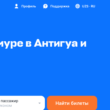
Профиль
Поддержка
UZS
· RU
уре в Антигуа и
1 пассажир
Найти билеты
Эконом