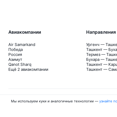
Авиакомпании
Направления
Air Samarkand
Ургенч — Ташк
Победа
Ташкент — Бух
Россия
Термез — Ташк
Азимут
Бухара — Ташк
Qanot Sharq
Ташкент — Кар
Ещё 2 авиакомпании
Ташкент — Сам
Мы используем куки и аналогичные технологии —
узнайте п
Об Авиасейлс
Авиасейлс
Пресс‑центр
©
2007–2026