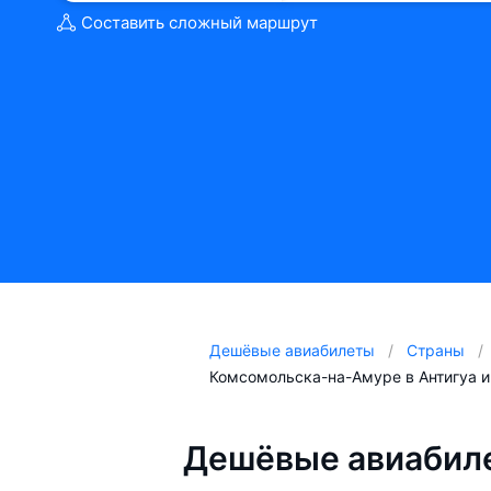
Составить сложный маршрут
Дешёвые авиабилеты
Страны
Комсомольска-на-Амуре в Антигуа и
Дешёвые авиабил