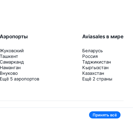
Аэропорты
Aviasales в мире
Жуковский
Беларусь
Ташкент
Россия
Самарканд
Таджикистан
Наманган
Кыргызстан
Внуково
Казахстан
Ещё 5 аэропортов
Ещё 2 страны
Принять всё
В приложении тоже удобно
Если цена на билет упадёт, сразу пришлём