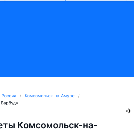
Россия
Комсомольск-на-Амуре
 Барбуду
еты Комсомольск-на-