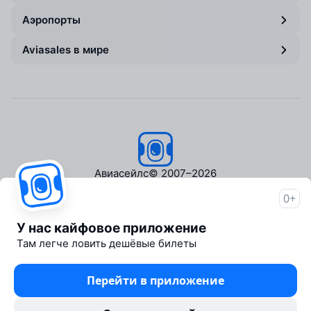
Аэропорты
Aviasales в мире
Авиасейлс
© 2007–2026
0+
Об Авиасейлс
Пресс‑центр
У нас кайфовое приложение
Travelpayouts
Там легче ловить дешёвые билеты
Партнёрская программа
Медиа Yo'lovchi
Перейти в приложение
Трэвел‑медиа Aviasales.uz
Юридические документы