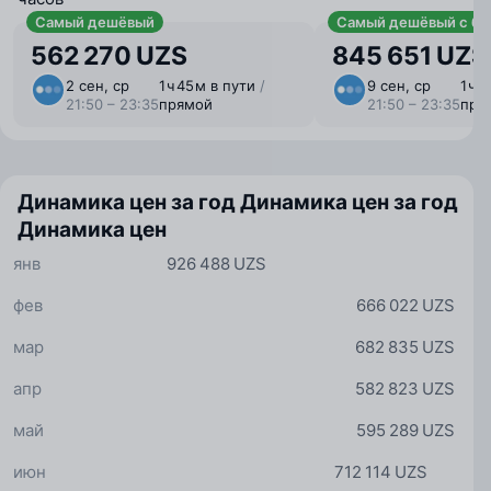
Самый дешёвый
Самый дешёвый с ба
562 270 UZS
845 651 UZS
2 сен, ср
1 ⁠ч 45 ⁠м в пути
/
9 сен, ср
1 ⁠ч 
21:50 – 23:35
прямой
21:50 – 23:35
пря
Динамика цен за год
Динамика цен за год
Динамика цен
янв
926 488 UZS
фев
666 022 UZS
мар
682 835 UZS
апр
582 823 UZS
май
595 289 UZS
июн
712 114 UZS