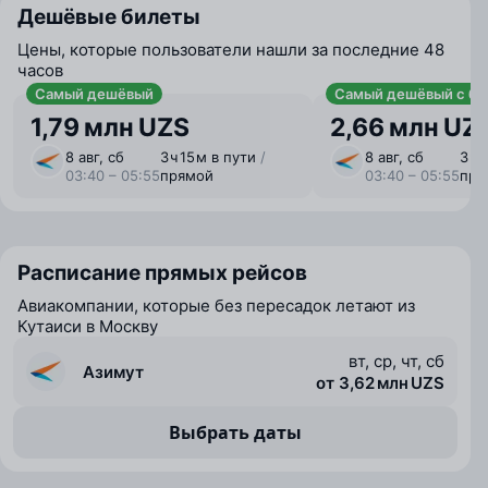
Дешёвые билеты
Цены, которые пользователи нашли за последние 48
часов
Самый дешёвый
Самый дешёвый с ба
1,79 млн UZS
2,66 млн UZ
8 авг, сб
3 ⁠ч 15 ⁠м в пути
/
8 авг, сб
3 ⁠ч
03:40 – 05:55
прямой
03:40 – 05:55
пря
Расписание прямых рейсов
Авиакомпании, которые без пересадок летают из
Кутаиси в Москву
вт, ср, чт, сб
Азимут
от 3,62 млн UZS
Выбрать даты