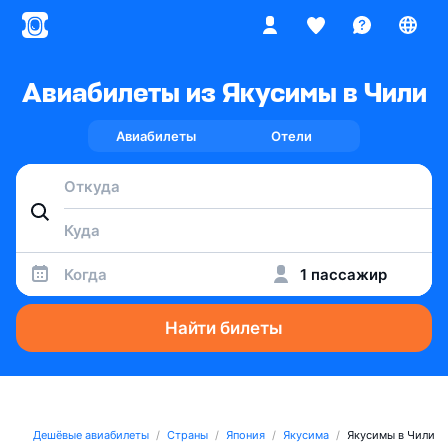
Авиабилеты из Якусимы в Чили
Авиабилеты
Отели
Когда
1 пассажир
Найти билеты
Дешёвые авиабилеты
Страны
Япония
Якусима
Якусимы в Чили