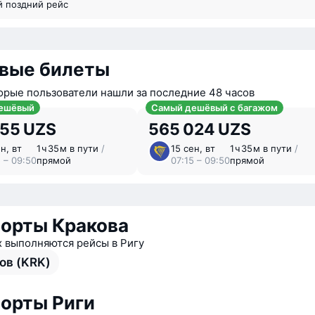
й поздний рейс
вые билеты
орые пользователи нашли за последние 48 часов
ешёвый
Самый дешёвый с багажом
855 UZS
565 024 UZS
н, вт
1 ⁠ч 35 ⁠м в пути
/
15 сен, вт
1 ⁠ч 35 ⁠м в пути
/
5 – 09:50
прямой
07:15 – 09:50
прямой
орты Кракова
х выполняются рейсы в Ригу
ов (KRK)
орты Риги