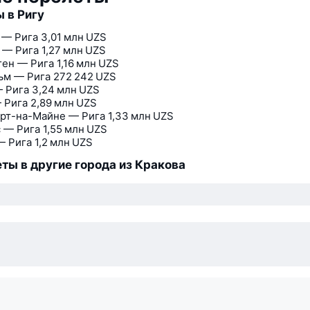
 в Ригу
 — Рига
3,01 млн UZS
 — Рига
1,27 млн UZS
ген — Рига
1,16 млн UZS
ьм — Рига
272 242 UZS
 Рига
3,24 млн UZS
 Рига
2,89 млн UZS
рт-на-Майне — Рига
1,33 млн UZS
 — Рига
1,55 млн UZS
— Рига
1,2 млн UZS
ты в другие города из Кракова