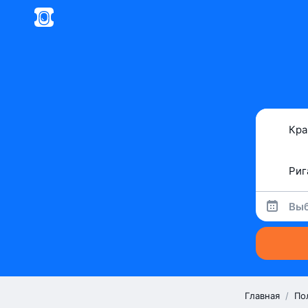
Выб
Главная
/
По