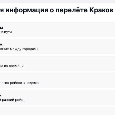
я информация о перелёте Краков
 ⁠м
я в пути
км
тояние между городами
ица во времени
чество рейсов в неделю
5
й ранний рейс