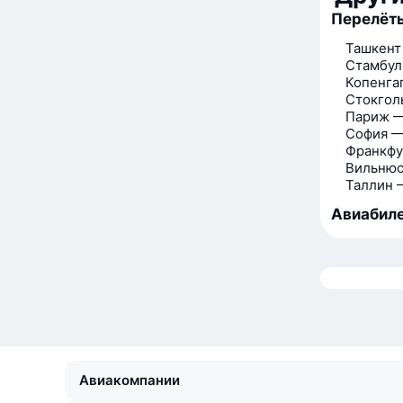
Перелёты
Ташкент
Стамбул
Копенга
Стокгол
Париж —
София —
Франкфу
Вильнюс
Таллин 
Авиабиле
Авиакомпании