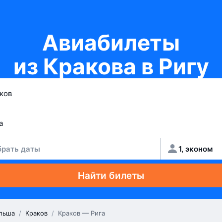
Авиабилеты
из Кракова в Ригу
рать даты
1, эконом
Найти билеты
льша
/
Краков
/
Краков — Рига