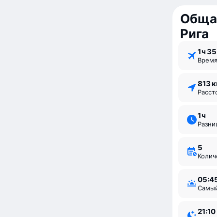
Обща
Рига
1 ⁠ч 35
Врем
813 
Расс
1 ⁠ч
Разн
5
Коли
05:4
Самы
21:10