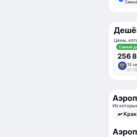
Самы
Дешё
Цены, кот
Самый д
256 
15 се
07:1
Аэроп
Из которы
Крак
Аэроп