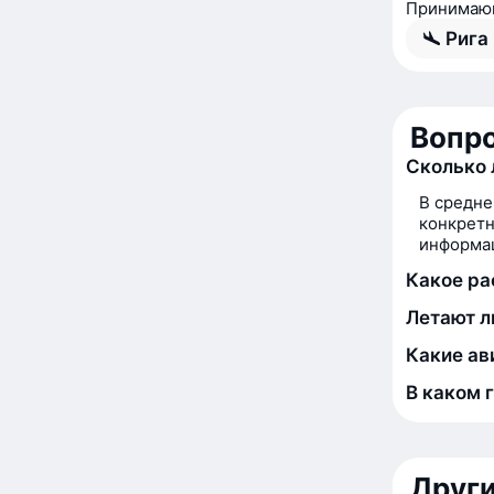
Принимающ
Рига 
Вопро
Сколько 
В средне
конкретн
информац
Какое ра
Летают л
Какие ав
В каком 
Друг