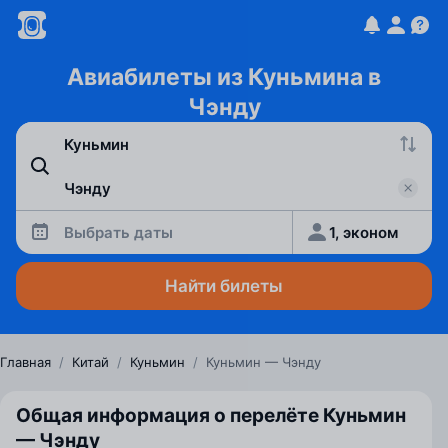
Авиабилеты из Куньмина в
Чэнду
Выбрать даты
1, эконом
Найти билеты
Главная
/
Китай
/
Куньмин
/
Куньмин — Чэнду
Общая информация о перелёте Куньмин
— Чэнду