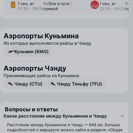
1 сен, вт
1 ⁠ч 30 ⁠м в пути
/
1 сен, вт
1 ⁠ч
07:35 – 09:05
прямой
22:55 – 00:25
пря
Аэропорты Куньмина
Из которых выполняются рейсы в Чэнду
Куньмин (KMG)
Аэропорты Чэнду
Принимающие рейсы из Куньмина
Чэнду (CTU)
Чэнду Тяньфу (TFU)
Вопросы и ответы
Какое расстояние между Куньмином и Чэнду
Расстояние между Куньмином и Чэнду — 644 км. Больше
подробностей о маршруте можно найти в разделе «Общая