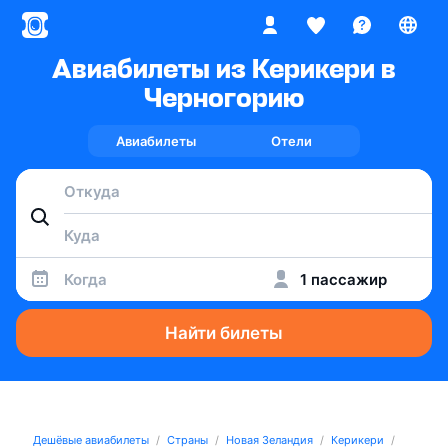
Авиабилеты из Керикери в
Черногорию
Авиабилеты
Отели
Когда
1 пассажир
Найти билеты
Дешёвые авиабилеты
Страны
Новая Зеландия
Керикери