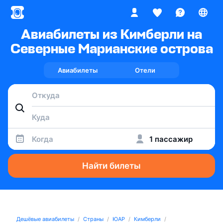
Авиабилеты из Кимберли на
Северные Марианские острова
Авиабилеты
Отели
Когда
1 пассажир
Найти билеты
Дешёвые авиабилеты
Страны
ЮАР
Кимберли