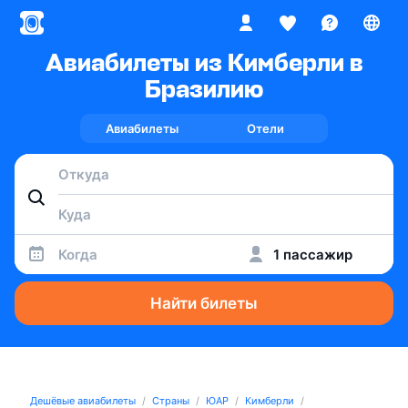
Авиабилеты из Кимберли в
Бразилию
Авиабилеты
Отели
Когда
1 пассажир
Найти билеты
Дешёвые авиабилеты
Страны
ЮАР
Кимберли