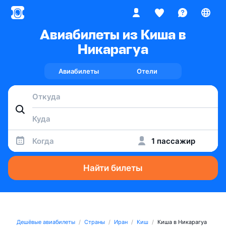
Авиабилеты из Киша в
Никарагуа
Авиабилеты
Отели
Когда
1 пассажир
Найти билеты
Дешёвые авиабилеты
Страны
Иран
Киш
Киша в Никарагуа