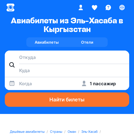
Авиабилеты из Эль-Хасаба в
Кыргызстан
Авиабилеты
Отели
Когда
1 пассажир
Найти билеты
Дешёвые авиабилеты
Страны
Оман
Эль-Хасаб