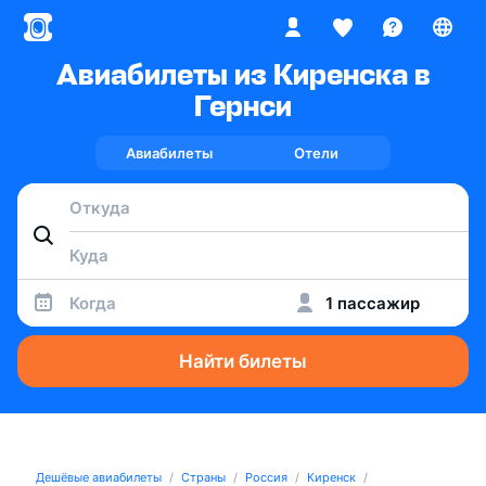
Авиабилеты из Киренска в
Гернси
Авиабилеты
Отели
Когда
1 пассажир
Найти билеты
Дешёвые авиабилеты
Страны
Россия
Киренск