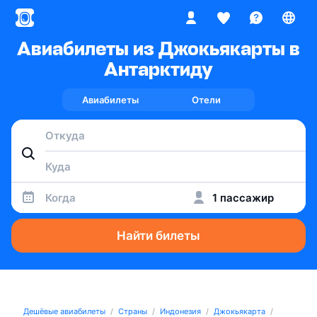
Авиабилеты из Джокьякарты в
Антарктиду
Авиабилеты
Отели
Когда
1 пассажир
Найти билеты
Дешёвые авиабилеты
Страны
Индонезия
Джокьякарта