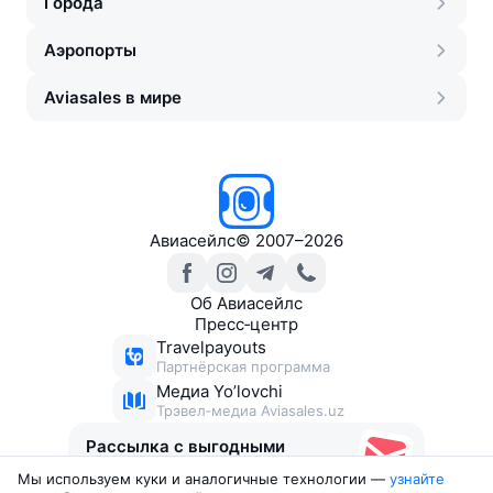
Города
Аэропорты
Aviasales в мире
Авиасейлс
©
2007–2026
Об Авиасейлс
Пресс‑центр
Travelpayouts
Партнёрская программа
Медиа Yo’lovchi
Трэвел‑медиа Aviasales.uz
Рассылка с выгодными
билетами
Мы используем куки и аналогичные технологии —
узнайте 