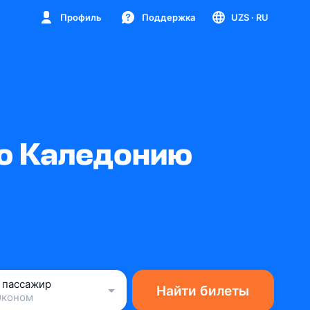
Профиль
Поддержка
UZS
· RU
ую Каледонию
1 пассажир
Найти билеты
Эконом