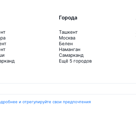
Города
ент
Ташкент
ара
Москва
ент
Белен
ент
Наманган
ши
Самарканд
арканд
Ещё 5 городов
одробнее и отрегулируйте свои предпочтения
Travelpayouts
Партнёрская программа
Медиа Yo’lovchi
Трэвел‑медиа Aviasales.uz