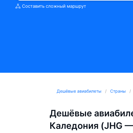
Составить сложный маршрут
Дешёвые авиабилеты
Страны
Дешёвые авиабиле
Каледония (JHG —