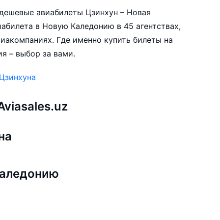
е дешевые авиабилеты Цзинхун – Новая
абилета в Новую Каледонию в 45 агентствах,
виакомпаниях. Где именно купить билеты на
я – выбор за вами.
 Цзинхуна
viasales.uz
на
Каледонию