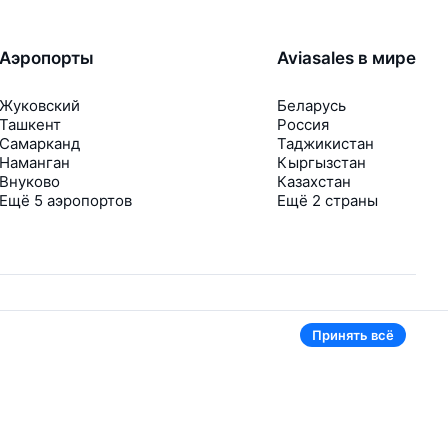
Аэропорты
Aviasales в мире
Жуковский
Беларусь
Ташкент
Россия
Самарканд
Таджикистан
Наманган
Кыргызстан
Внуково
Казахстан
Ещё 5 аэропортов
Ещё 2 страны
Принять всё
В приложении тоже удобно
Если цена на билет упадёт, сразу пришлём
уведомление
Рассылка с выгодными билетами