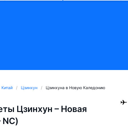
Китай
Цзинхун
Цзинхуна в Новую Каледонию
ты Цзинхун – Новая
 NC)