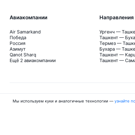
Авиакомпании
Направления
Air Samarkand
Ургенч — Ташк
Победа
Ташкент — Бух
Россия
Термез — Ташк
Азимут
Бухара — Ташк
Qanot Sharq
Ташкент — Кар
Ещё 2 авиакомпании
Ташкент — Сам
Мы используем куки и аналогичные технологии —
узнайте п
Об Авиасейлс
Авиасейлс
Пресс‑центр
©
2007–2026