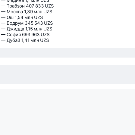
 — Медина
1,1 млн UZS
 — Трабзон
407 833 UZS
 — Москва
1,39 млн UZS
 — Ош
1,54 млн UZS
 — Бодрум
345 543 UZS
 — Джидда
1,15 млн UZS
 — София
693 963 UZS
 — Дубай
1,41 млн UZS