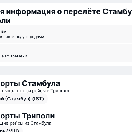
я информация о перелёте Стамб
оли
5 км
тояние между городами
ица во времени
орты Стамбула
х выполняются рейсы в Триполи
й (Стамбул) (IST)
орты Триполи
ие рейсы из Стамбула
га (MJI)