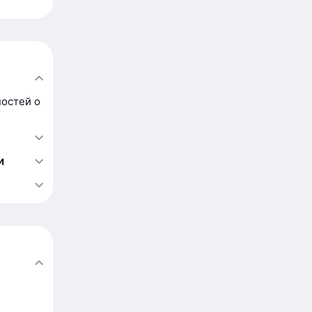
остей о
и