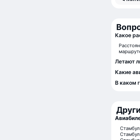
Вопро
Какое ра
Расстоян
маршруте
Летают л
Какие ав
В каком 
Друг
Авиабиле
Стамбул
Стамбул