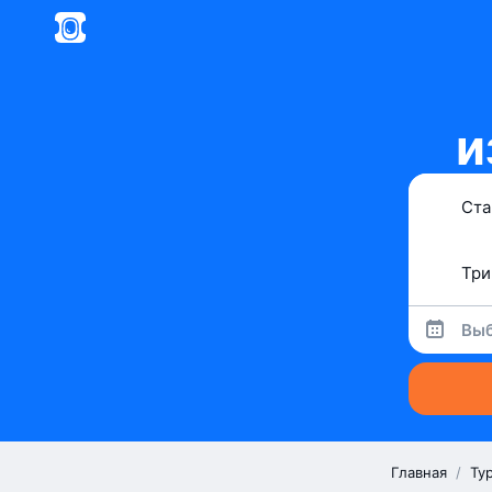
и
Выб
Главная
/
Ту