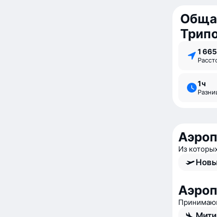
Обща
Трип
1 66
Расс
1 ⁠ч
Разн
Аэроп
Из которы
Новы
Аэроп
Принимающ
Мити