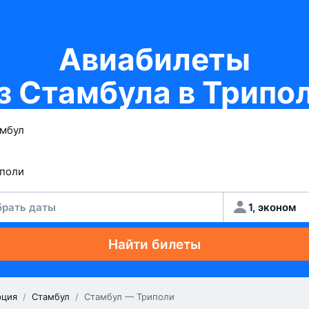
Авиабилеты
з Стамбула в Трипо
рать даты
1, эконом
Найти билеты
рция
/
Стамбул
/
Стамбул — Триполи