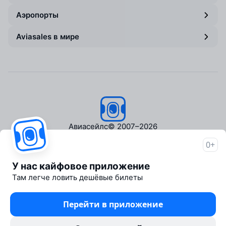
Аэропорты
Aviasales в мире
Авиасейлс
© 2007–2026
0+
Об Авиасейлс
Пресс‑центр
У нас кайфовое приложение
Travelpayouts
Там легче ловить дешёвые билеты
Партнёрская программа
Медиа Yo'lovchi
Перейти в приложение
Трэвел‑медиа Aviasales.uz
Юридические документы