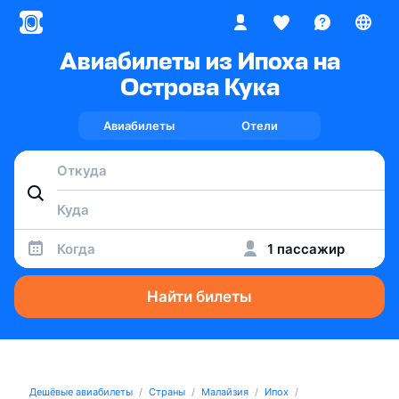
Авиабилеты из Ипоха на
Острова Кука
Авиабилеты
Отели
Когда
1 пассажир
Найти билеты
Дешёвые авиабилеты
Страны
Малайзия
Ипох