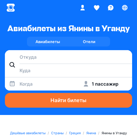
Авиабилеты из Янины в Уганду
Авиабилеты
Отели
Когда
1 пассажир
Найти билеты
Дешёвые авиабилеты
Страны
Греция
Янина
Янины в Уганду