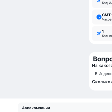
Код 
GMT
Часо
1
Кол-
Вопр
Из каког
В Индепе
Сколько 
Авиакомпании