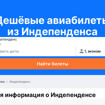
Дешёвые авиабилет
из Индепенденса
рать даты
1, эконом
Найти билеты
лиз
/
Индепенденс
я информация о Индепенденсе