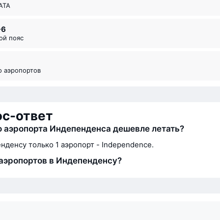
ИАТА
-6
вой пояс
во аэропортов
ос-ответ
о аэропорта Индепенденса дешевле летать?
нденсу только 1 аэропорт - Independence.
аэропортов в Индепенденсу?