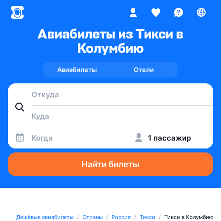
Авиабилеты из Тикси в
Колумбию
Авиабилеты
Отели
Когда
1 пассажир
Найти билеты
Дешёвые авиабилеты
Страны
Россия
Тикси
Тикси в Колумбию