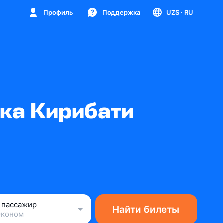
Профиль
Поддержка
UZS
· RU
ка Кирибати
1 пассажир
Найти билеты
Эконом