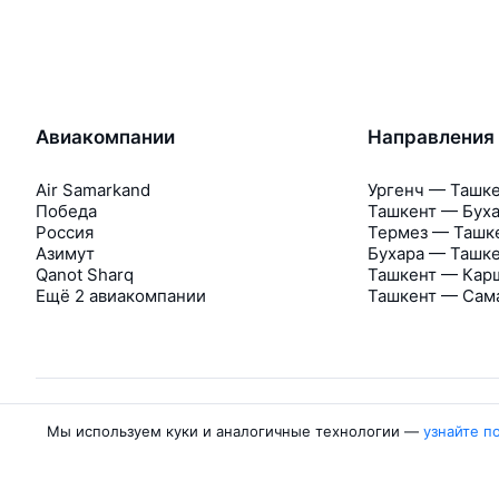
Авиакомпании
Направления
Air Samarkand
Ургенч — Ташк
Победа
Ташкент — Бух
Россия
Термез — Ташк
Азимут
Бухара — Ташк
Qanot Sharq
Ташкент — Кар
Ещё 2 авиакомпании
Ташкент — Сам
Мы используем куки и аналогичные технологии —
узнайте п
Об Авиасейлс
Авиасейлс
Пресс‑центр
©
2007–2026