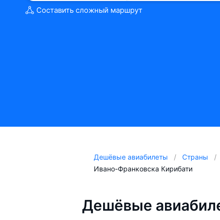
Составить сложный маршрут
Дешёвые авиабилеты
Страны
Ивано-Франковска Кирибати
Дешёвые авиабиле