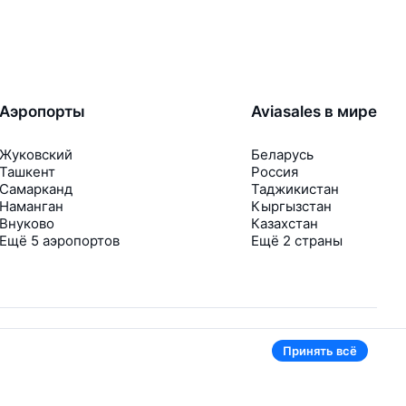
Аэропорты
Aviasales в мире
Жуковский
Беларусь
Ташкент
Россия
Самарканд
Таджикистан
Наманган
Кыргызстан
Внуково
Казахстан
Ещё 5 аэропортов
Ещё 2 страны
Принять всё
В приложении тоже удобно
Если цена на билет упадёт, сразу пришлём