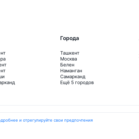
Города
ент
Ташкент
ара
Москва
ент
Белен
ент
Наманган
ши
Самарканд
арканд
Ещё 5 городов
одробнее и отрегулируйте свои предпочтения
Travelpayouts
Партнёрская программа