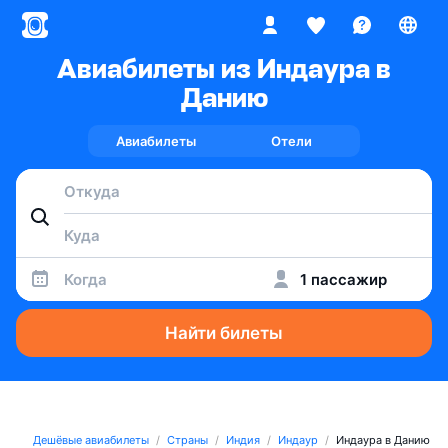
Авиабилеты из Индаура в
Данию
Авиабилеты
Отели
Когда
1 пассажир
Найти билеты
Дешёвые авиабилеты
Страны
Индия
Индаур
Индаура в Данию