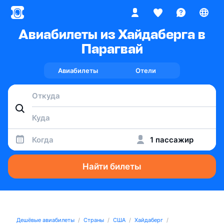
Авиабилеты из Хайдаберга в
Парагвай
Авиабилеты
Отели
Когда
1 пассажир
Найти билеты
Дешёвые авиабилеты
Страны
США
Хайдаберг