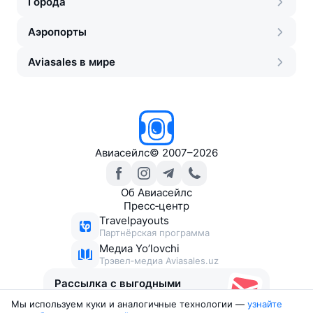
Города
Аэропорты
Aviasales в мире
Авиасейлс
©
2007–2026
Об Авиасейлс
Пресс‑центр
Travelpayouts
Партнёрская программа
Медиа Yo’lovchi
Трэвел‑медиа Aviasales.uz
Рассылка с выгодными
билетами
Мы используем куки и аналогичные технологии —
узнайте 