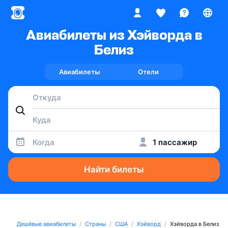
Авиабилеты из Хэйворда в
Белиз
Авиабилеты
Отели
Когда
1 пассажир
Найти билеты
Дешёвые авиабилеты
Страны
США
Хэйворд
Хэйворда в Белиз