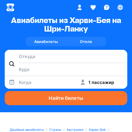
Авиабилеты из Харви-Бея на
Шри-Ланку
Авиабилеты
Отели
Когда
1 пассажир
Найти билеты
Дешёвые авиабилеты
Страны
Австралия
Харви-Бей