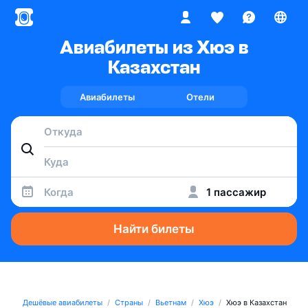
Авиабилеты из Хюэ в
Казахстан
Авиабилеты
Отели
Когда
1 пассажир
Найти билеты
Дешёвые авиабилеты
Страны
Вьетнам
Хюэ
Хюэ в Казахстан