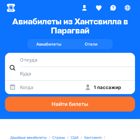
Авиабилеты из Хантсвилла в
Парагвай
Авиабилеты
Отели
Когда
1 пассажир
Найти билеты
Дешёвые авиабилеты
Страны
США
Хантсвилл