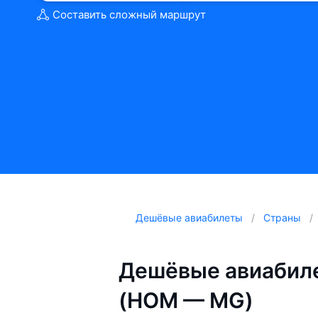
Составить сложный маршрут
Дешёвые авиабилеты
Страны
Дешёвые авиабиле
(HOM — MG)