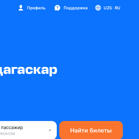
Профиль
Поддержка
UZS
· RU
дагаскар
1 пассажир
Найти билеты
Эконом