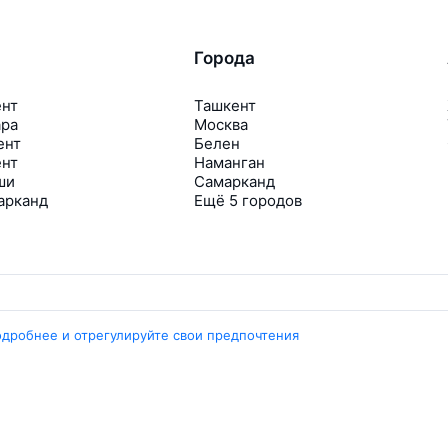
Города
ент
Ташкент
ара
Москва
ент
Белен
ент
Наманган
ши
Самарканд
арканд
Ещё 5 городов
одробнее и отрегулируйте свои предпочтения
Travelpayouts
Партнёрская программа
Медиа Yo’lovchi
Трэвел‑медиа Aviasales.uz