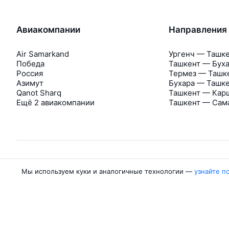
Авиакомпании
Направления
Air Samarkand
Ургенч — Ташк
Победа
Ташкент — Бух
Россия
Термез — Ташк
Азимут
Бухара — Ташк
Qanot Sharq
Ташкент — Кар
Ещё 2 авиакомпании
Ташкент — Сам
Мы используем куки и аналогичные технологии —
узнайте п
Об Авиасейлс
Авиасейлс
Пресс‑центр
©
2007–2026