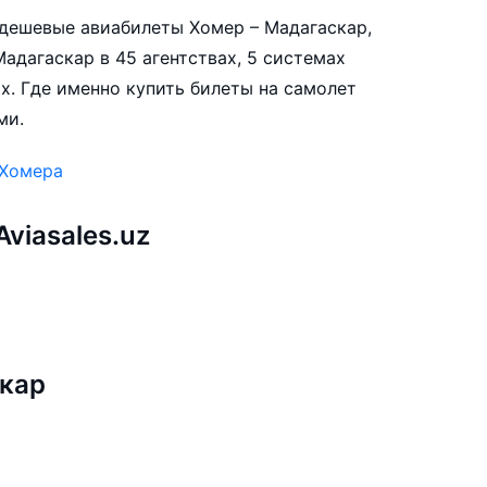
е дешевые авиабилеты Хомер – Мадагаскар,
адагаскар в 45 агентствах, 5 системах
х. Где именно купить билеты на самолет
ми.
 Хомера
viasales.uz
а
скар