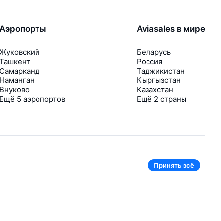
Аэропорты
Aviasales в мире
Жуковский
Беларусь
Ташкент
Россия
Самарканд
Таджикистан
Наманган
Кыргызстан
Внуково
Казахстан
Ещё 5 аэропортов
Ещё 2 страны
Принять всё
В приложении тоже удобно
Если цена на билет упадёт, сразу пришлём
уведомление
Рассылка с выгодными билетами