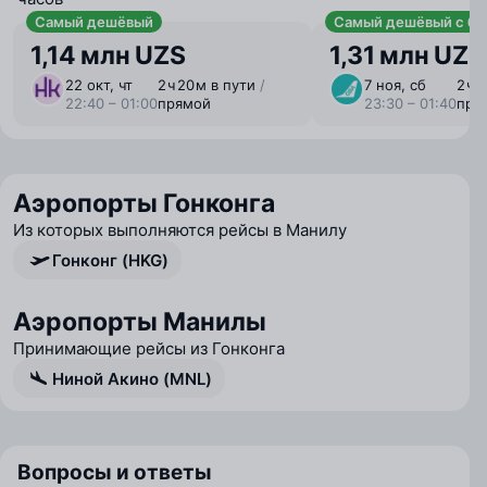
Самый дешёвый
Самый дешёвый с ба
1,14 млн UZS
1,31 млн UZS
22 окт, чт
2 ⁠ч 20 ⁠м в пути
/
7 ноя, сб
2 ⁠ч 
22:40 – 01:00
прямой
23:30 – 01:40
пря
Аэропорты Гонконга
Из которых выполняются рейсы в Манилу
Гонконг (HKG)
Аэропорты Манилы
Принимающие рейсы из Гонконга
Ниной Акино (MNL)
Вопросы и ответы