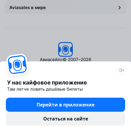
Aviasales в мире
Авиасейлс
© 2007–2026
0+
Об Авиасейлс
Пресс‑центр
У нас кайфовое приложение
Travelpayouts
Там легче ловить дешёвые билеты
Партнёрская программа
Медиа Yo'lovchi
Перейти в приложение
Трэвел‑медиа Aviasales.uz
Юридические документы
Остаться на сайте