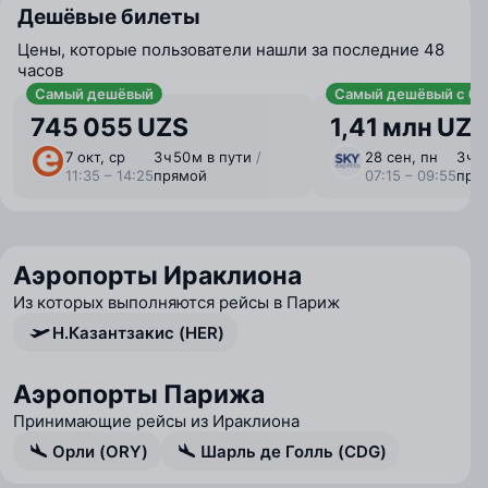
Дешёвые билеты
Цены, которые пользователи нашли за последние 48
часов
Самый дешёвый
Самый дешёвый с ба
745 055 UZS
1,41 млн UZS
7 окт, ср
3 ⁠ч 50 ⁠м в пути
/
28 сен, пн
3 ⁠ч 
11:35 – 14:25
прямой
07:15 – 09:55
пря
Аэропорты Ираклиона
Из которых выполняются рейсы в Париж
Н.Казантзакис (HER)
Аэропорты Парижа
Принимающие рейсы из Ираклиона
Орли (ORY)
Шарль де Голль (CDG)