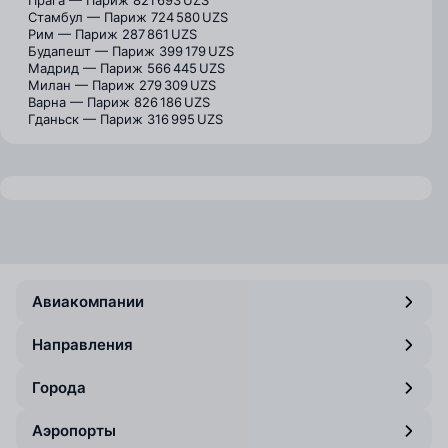
Прага — Париж
821 693 UZS
Стамбул — Париж
724 580 UZS
Рим — Париж
287 861 UZS
Будапешт — Париж
399 179 UZS
Мадрид — Париж
566 445 UZS
Милан — Париж
279 309 UZS
Варна — Париж
826 186 UZS
Гданьск — Париж
316 995 UZS
Авиакомпании
Направления
Города
Аэропорты