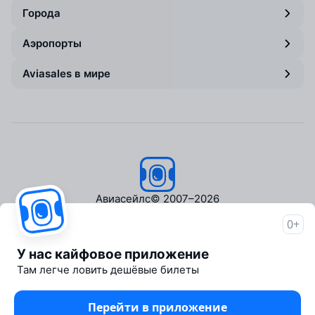
Города
Аэропорты
Aviasales в мире
Авиасейлс
© 2007–2026
0+
Об Авиасейлс
Пресс‑центр
У нас кайфовое приложение
Travelpayouts
Там легче ловить дешёвые билеты
Партнёрская программа
Медиа Yo'lovchi
Перейти в приложение
Трэвел‑медиа Aviasales.uz