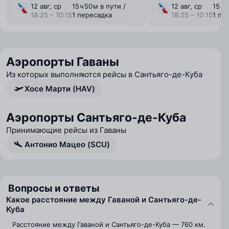
12 авг, ср
15 ⁠ч 50 ⁠м в пути /
12 авг, ср
15 ⁠ч 
18:25 – 10:15
1 пересадка
18:25 – 10:15
1 пе
Аэропорты Гаваны
Из которых выполняются рейсы в Сантьяго-де-Куба
Хосе Марти (HAV)
Аэропорты Сантьяго-де-Куба
Принимающие рейсы из Гаваны
Антонио Мацео (SCU)
Вопросы и ответы
Какое расстояние между Гаваной и Сантьяго-де-
Куба
Расстояние между Гаваной и Сантьяго-де-Куба — 760 км.