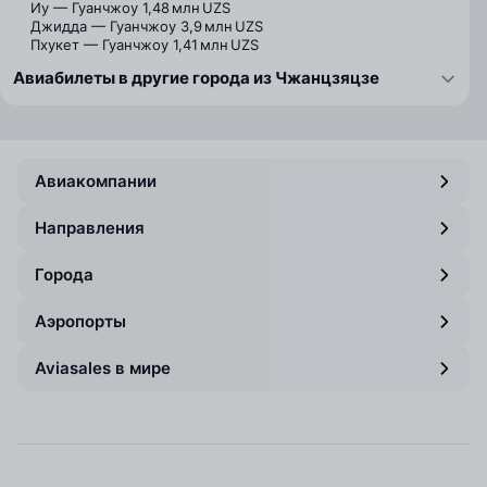
Иу — Гуанчжоу
1,48 млн UZS
Джидда — Гуанчжоу
3,9 млн UZS
Пхукет — Гуанчжоу
1,41 млн UZS
Авиабилеты в другие города из Чжанцзяцзе
Авиакомпании
Направления
Города
Аэропорты
Aviasales в мире