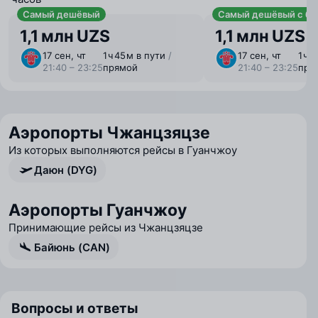
Самый дешёвый
Самый дешёвый с ба
1,1 млн UZS
1,1 млн UZS
17 сен, чт
1 ⁠ч 45 ⁠м в пути
/
17 сен, чт
1 ⁠ч 
21:40 – 23:25
прямой
21:40 – 23:25
пря
Аэропорты Чжанцзяцзе
Из которых выполняются рейсы в Гуанчжоу
Даюн (DYG)
Аэропорты Гуанчжоу
Принимающие рейсы из Чжанцзяцзе
Байюнь (CAN)
Вопросы и ответы