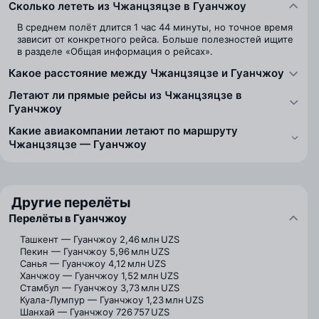
Сколько лететь из Чжанцзяцзе в Гуанчжоу
В среднем полёт длится 1 час 44 минуты, но точное время
зависит от конкретного рейса. Больше полезностей ищите
в разделе «Общая информация о рейсах».
Какое расстояние между Чжанцзяцзе и Гуанчжоу
Летают ли прямые рейсы из Чжанцзяцзе в
Гуанчжоу
Какие авиакомпании летают по маршруту
Чжанцзяцзе — Гуанчжоу
Другие перелёты
Перелёты в Гуанчжоу
Ташкент — Гуанчжоу
2,46 млн UZS
Пекин — Гуанчжоу
5,96 млн UZS
Санья — Гуанчжоу
4,12 млн UZS
Ханчжоу — Гуанчжоу
1,52 млн UZS
Стамбул — Гуанчжоу
3,73 млн UZS
Куала-Лумпур — Гуанчжоу
1,23 млн UZS
Шанхай — Гуанчжоу
726 757 UZS