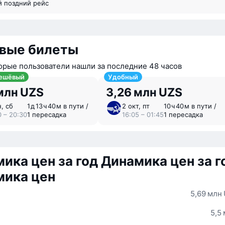
й поздний рейс
вые билеты
орые пользователи нашли за последние 48 часов
ешёвый
Удобный
млн UZS
3,26 млн UZS
н, сб
1 ⁠д 13 ⁠ч 40 ⁠м в пути /
2 окт, пт
10 ⁠ч 40 ⁠м в пути /
0 – 20:30
1 пересадка
16:05 – 01:45
1 пересадка
ика цен за год
Динамика цен за г
мика цен
5,69 млн
5,5