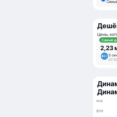
Самы
Дешё
Цены, кот
Самый д
2,23 
5 се
07:5
Динам
Дина
янв
фев