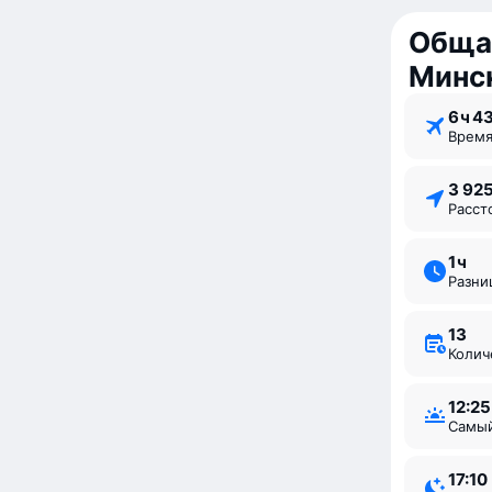
Обща
Минс
6 ⁠ч 4
Врем
3 92
Расс
1 ⁠ч
Разн
13
Коли
12:25
Самы
17:10