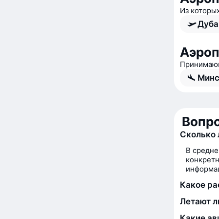
Из которы
Дуба
Аэроп
Принимающ
Минс
Вопро
Сколько 
В средне
конкретн
информац
Какое ра
Летают л
Какие ав