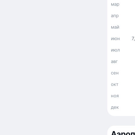
мар
апр
май
июн
7
июл
авг
сен
окт
ноя
дек
Аэроп