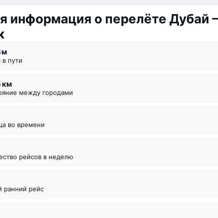
я информация о перелёте Дубай 
к
3 ⁠м
я в пути
5 км
тояние между городами
ица во времени
чество рейсов в неделю
й ранний рейс