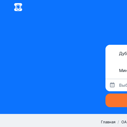
Выб
Главная
/
ОА