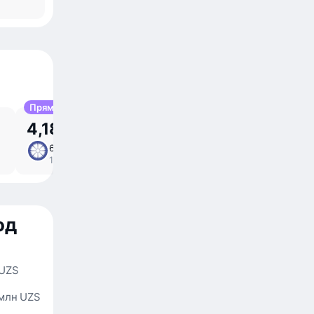
Прямой
4,18 млн UZS
6 сен, вс
7 ⁠ч 10 ⁠м в пути
/
12:25 – 18:35
прямой
од
 UZS
 млн UZS