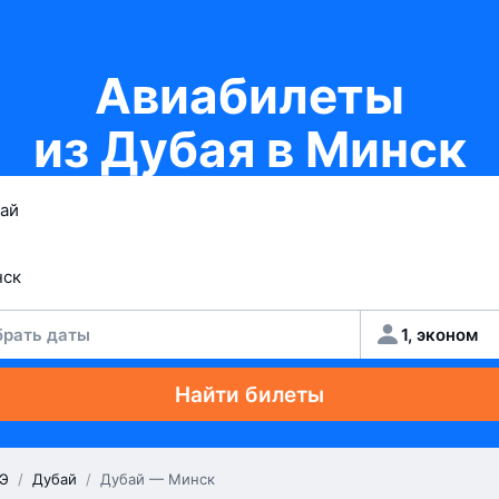
Авиабилеты
из Дубая в Минск
рать даты
1, эконом
Найти билеты
Э
/
Дубай
/
Дубай — Минск