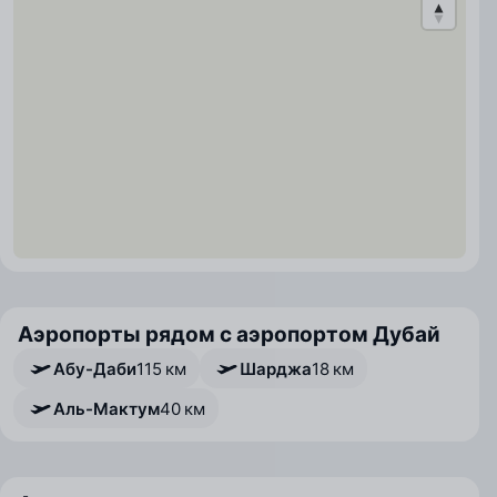
политики. Доехать из одного терминала в другой
можно на бесплатном автобусе. Время в пути: 10
минут.
Аэропорты рядом с аэропортом Дубай
Абу-Даби
115 км
Шарджа
18 км
Аль-Мактум
40 км