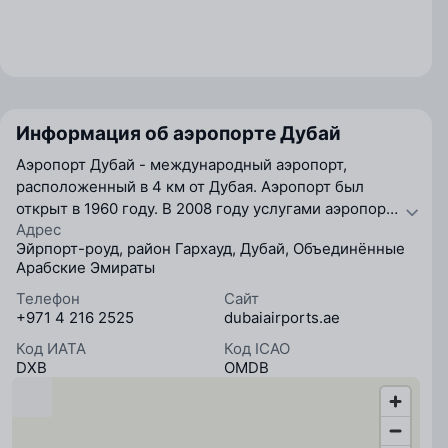
Информация об аэропорте Дубай
Aэропорт Дубай - международный аэропорт,
расположенный в 4 км от Дубая. Аэропорт был
открыт в 1960 году. В 2008 году услугами аэропорта
Адрес
воспользовалось свыше 37 млн человек. В 2009
Эйрпорт-роуд, район Гархауд, Дубай, Объединённые
планируется закончить реконструкцию третьего
Арабские Эмираты
терминала, после этого пропускная способность
аэропорт увеличится до 75 млн человек в год. На
Телефон
Сайт
+971 4 216 2525
dubaiairports.ae
сегодняшний день в аэропорту работают четыре
пассажирских терминала, терминал 1,2,3 и vip-
Код ИАТА
Код ICAO
терминал. Vip терминал был открыт в 2008 году и
DXB
OMDB
занимает 5500 кв метров. Рядом с терминалом
находится долгосрочная vip-стоянка. Услугами vip-
терминала пользуются звезды, спортсмены и