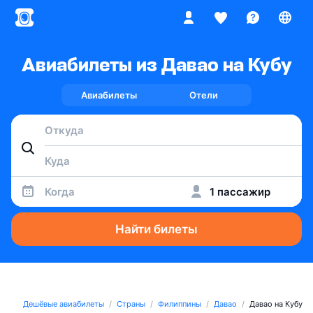
Авиабилеты из Давао на Кубу
Авиабилеты
Отели
Когда
1 пассажир
Найти билеты
Дешёвые авиабилеты
Страны
Филиппины
Давао
Давао на Кубу