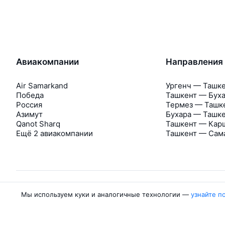
Авиакомпании
Направления
Air Samarkand
Ургенч — Ташк
Победа
Ташкент — Бух
Россия
Термез — Ташк
Азимут
Бухара — Ташк
Qanot Sharq
Ташкент — Кар
Ещё 2 авиакомпании
Ташкент — Сам
Мы используем куки и аналогичные технологии —
узнайте п
Об Авиасейлс
Авиасейлс
Пресс‑центр
©
2007–2026