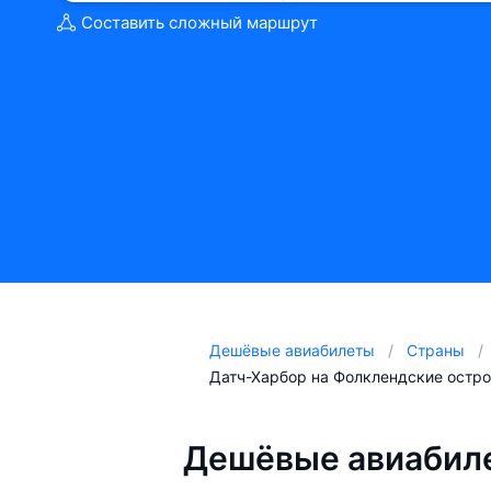
Составить сложный маршрут
Дешёвые авиабилеты
Страны
Датч-Харбор на Фолклендские остр
Дешёвые авиабиле