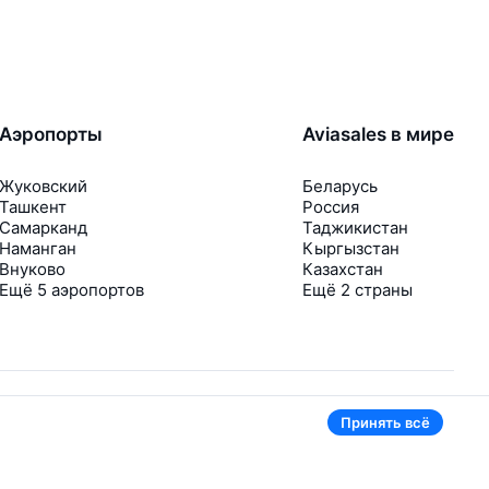
Аэропорты
Aviasales в мире
Жуковский
Беларусь
Ташкент
Россия
Самарканд
Таджикистан
Наманган
Кыргызстан
Внуково
Казахстан
Ещё 5 аэропортов
Ещё 2 страны
Принять всё
В приложении тоже удобно
Если цена на билет упадёт, сразу пришлём