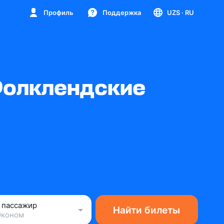
Профиль
Поддержка
UZS
· RU
Фолклендские
1 пассажир
Найти билеты
Эконом