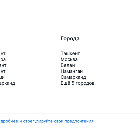
Города
ент
Ташкент
ара
Москва
ент
Белен
ент
Наманган
ши
Самарканд
арканд
Ещё 5 городов
одробнее и отрегулируйте свои предпочтения
Travelpayouts
Партнёрская программа