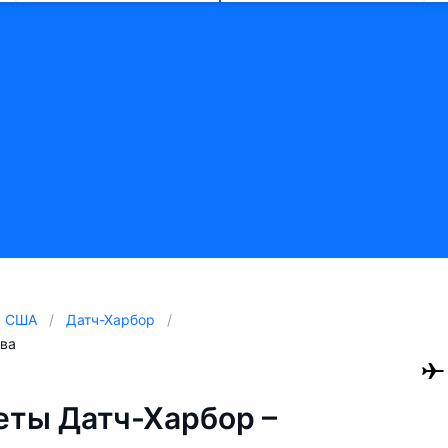
США
Датч-Харбор
ова
ты Датч-Харбор –