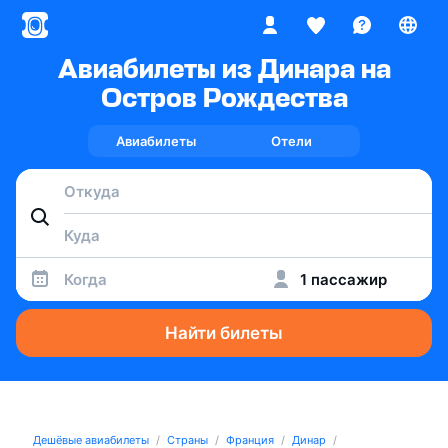
Авиабилеты из Динара на
Остров Рождества
Авиабилеты
Отели
Когда
1 пассажир
Найти билеты
Дешёвые авиабилеты
Страны
Франция
Динар