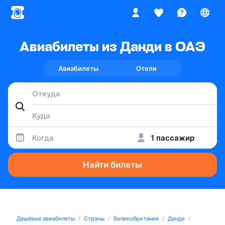
Авиабилеты из Данди в ОАЭ
Авиабилеты
Отели
Когда
1 пассажир
Найти билеты
Дешёвые авиабилеты
Страны
Великобритания
Данди