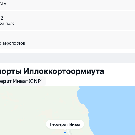
ИАТА
-2
вой пояс
во аэропортов
порты Иллоккортоормиута
ерит Инаат
(CNP)
Нерлерит Инаат