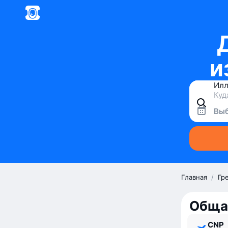
и
Выб
Главная
/
Гр
Обща
CNP