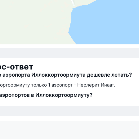
ос-ответ
о аэропорта Иллоккортоормиута дешевле летать?
ортоормиуту только 1 аэропорт - Нерлерит Инаат.
аэропортов в Иллоккортоормиуту?