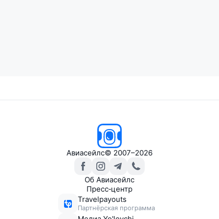
Авиасейлс
© 2007–2026
Об Авиасейлс
Пресс‑центр
Travelpayouts
Партнёрская программа
Медиа Yo'lovchi