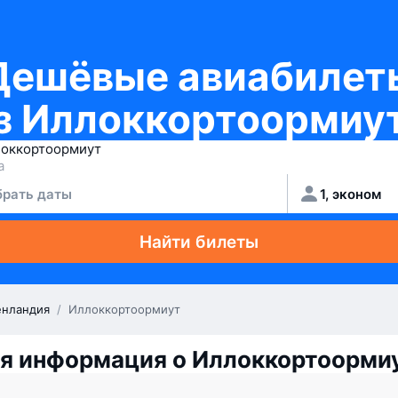
Дешёвые авиабилет
з Иллоккортоормиу
рать даты
1, эконом
Найти билеты
енландия
/
Иллоккортоормиут
я информация о Иллоккортоорми