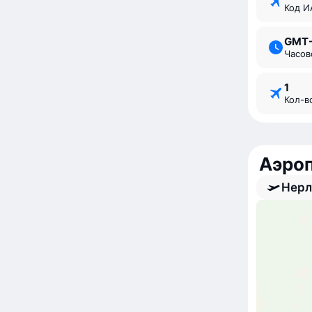
Код 
GMT
Часо
1
Кол-
Аэро
Нерл