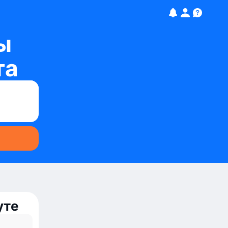
ы
та
уте