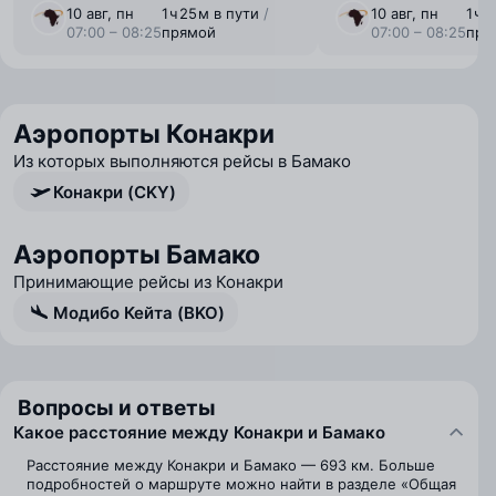
10 авг, пн
1 ⁠ч 25 ⁠м в пути
/
10 авг, пн
1 ⁠ч
07:00 – 08:25
прямой
07:00 – 08:25
пря
Аэропорты Конакри
Из которых выполняются рейсы в Бамако
Конакри (CKY)
Аэропорты Бамако
Принимающие рейсы из Конакри
Модибо Кейта (BKO)
Вопросы и ответы
Какое расстояние между Конакри и Бамако
Расстояние между Конакри и Бамако — 693 км. Больше
подробностей о маршруте можно найти в разделе «Общая