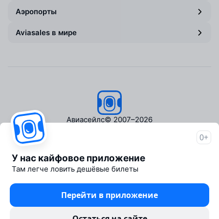
Аэропорты
Aviasales в мире
Авиасейлс
© 2007–2026
0+
Об Авиасейлс
Пресс‑центр
У нас кайфовое приложение
Travelpayouts
Там легче ловить дешёвые билеты
Партнёрская программа
Медиа Yo'lovchi
Перейти в приложение
Трэвел‑медиа Aviasales.uz
Юридические документы
Остаться на сайте