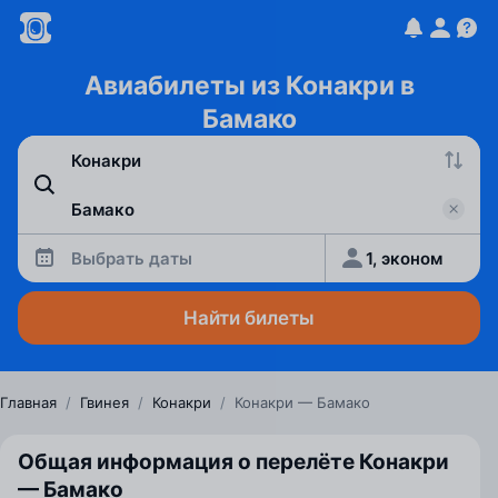
Авиабилеты из Конакри в
Бамако
Выбрать даты
1, эконом
Найти билеты
Главная
/
Гвинея
/
Конакри
/
Конакри — Бамако
Общая информация о перелёте Конакри
— Бамако