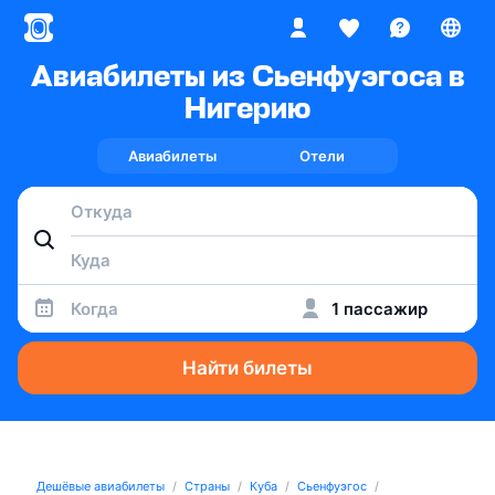
Авиабилеты из Сьенфуэгоса в
Нигерию
Авиабилеты
Отели
Когда
1 пассажир
Найти билеты
Дешёвые авиабилеты
Страны
Куба
Сьенфуэгос