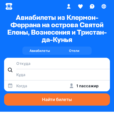
Авиабилеты из Клермон-
Феррана на острова Святой
Елены, Вознесения и Тристан-
да-Кунья
Авиабилеты
Отели
Когда
1 пассажир
Найти билеты