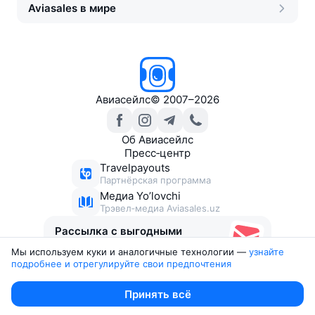
Aviasales в мире
Авиасейлс
©
2007–2026
Об Авиасейлс
Пресс‑центр
Travelpayouts
Партнёрская программа
Медиа Yo’lovchi
Трэвел‑медиа Aviasales.uz
Рассылка с выгодными
билетами
Мы используем куки и аналогичные технологии —
узнайте 
подробнее и отрегулируйте свои предпочтения
Юридические документы
Принять всё