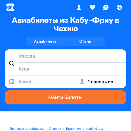
Авиабилеты из Кабу-Фриу в
Чехию
Авиабилеты
Отели
Когда
1 пассажир
Найти билеты
Дешёвые авиабилеты
Страны
Бразилия
Кабу-Фриу