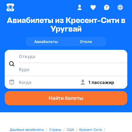
Авиабилеты из Кресент-Сити в
Уругвай
Авиабилеты
Отели
Когда
1 пассажир
Найти билеты
Дешёвые авиабилеты
Страны
США
Кресент-Сити