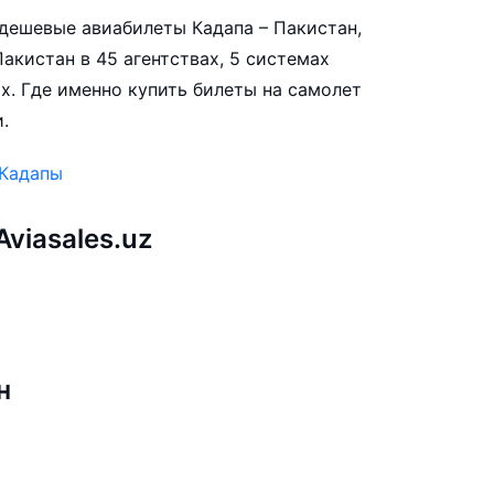
е дешевые авиабилеты Кадапа – Пакистан,
акистан в 45 агентствах, 5 системах
х. Где именно купить билеты на самолет
.
 Кадапы
viasales.uz
ы
н