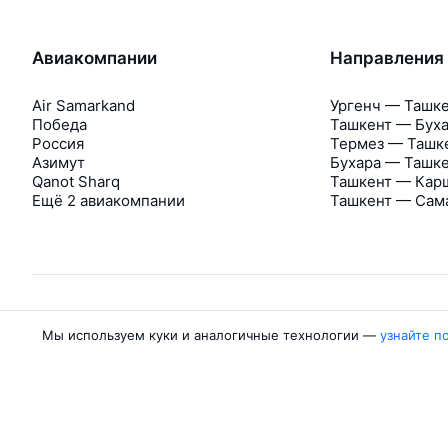
Авиакомпании
Направления
Air Samarkand
Ургенч — Ташк
Победа
Ташкент — Бух
Россия
Термез — Ташк
Азимут
Бухара — Ташк
Qanot Sharq
Ташкент — Кар
Ещё 2 авиакомпании
Ташкент — Сам
Мы используем куки и аналогичные технологии —
узнайте п
Об Авиасейлс
Авиасейлс
Пресс‑центр
©
2007–2026