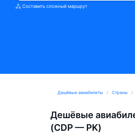
Составить сложный маршрут
Дешёвые авиабилеты
Страны
Дешёвые авиабиле
(CDP — PK)