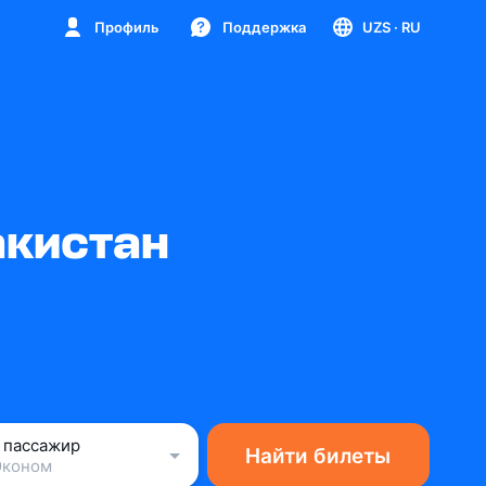
Профиль
Поддержка
UZS
· RU
акистан
1 пассажир
Найти билеты
Эконом