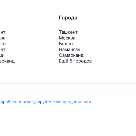
Города
ент
Ташкент
ара
Москва
ент
Белен
ент
Наманган
ши
Самарканд
арканд
Ещё 5 городов
одробнее и отрегулируйте свои предпочтения
Travelpayouts
Партнёрская программа
Медиа Yo’lovchi
Трэвел‑медиа Aviasales.uz