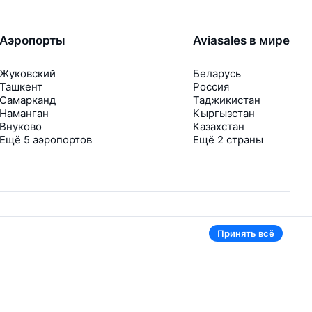
Аэропорты
Aviasales в мире
Жуковский
Беларусь
Ташкент
Россия
Самарканд
Таджикистан
Наманган
Кыргызстан
Внуково
Казахстан
Ещё 5 аэропортов
Ещё 2 страны
Принять всё
В приложении тоже удобно
Если цена на билет упадёт, сразу пришлём
уведомление
Рассылка с выгодными билетами