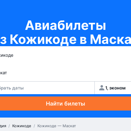
Авиабилеты
з Кожикоде в Маск
рать даты
1, эконом
Найти билеты
дия
/
Кожикоде
/
Кожикоде — Маскат