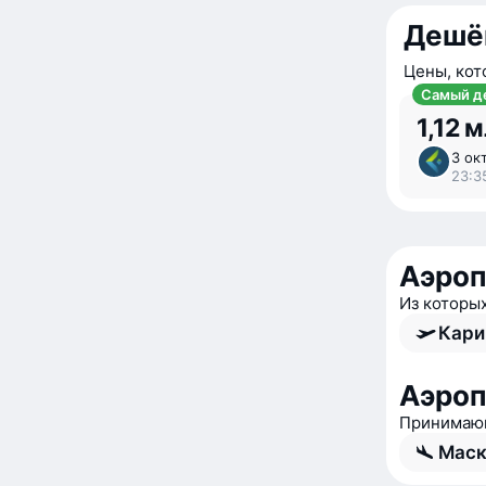
Дешё
Цены, кот
Самый д
1,12 
3 окт
23:3
Аэроп
Из которы
Кари
Аэроп
Принимающ
Маск