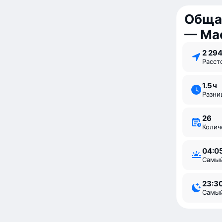
Обща
— Ма
2 29
Расс
1.5 ⁠ч
Разн
26
Коли
04:0
Самы
23:3
Самы