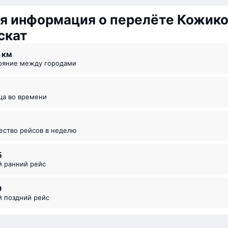
я информация о перелёте Кожик
скат
4 км
тояние между городами
ица во времени
чество рейсов в неделю
5
й ранний рейс
0
й поздний рейс