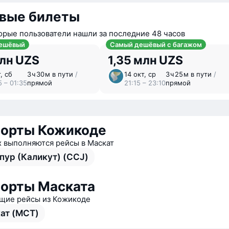
вые билеты
орые пользователи нашли за последние 48 часов
ешёвый
Самый дешёвый с багажом
млн UZS
1,35 млн UZS
, сб
3 ⁠ч 30 ⁠м в пути
/
14 окт, ср
3 ⁠ч 25 ⁠м в пути
/
5 – 01:35
прямой
21:15 – 23:10
прямой
орты Кожикоде
х выполняются рейсы в Маскат
пур (Каликут) (CCJ)
орты Маската
ие рейсы из Кожикоде
ат (MCT)