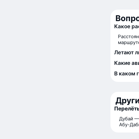
Вопро
Какое ра
Расстоян
маршруте
Летают л
Какие ав
В каком 
Друг
Перелёты
Дубай —
Абу-Даб