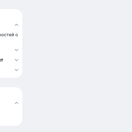
ностей о
ат