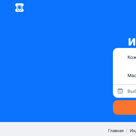
и
Выб
Главная
/
Ин