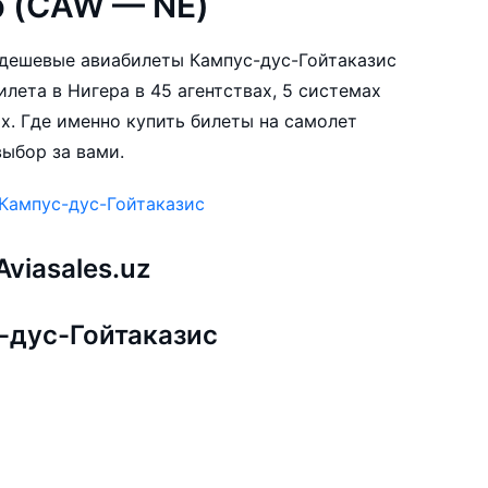
р (CAW — NE)
е дешевые авиабилеты Кампус-дус-Гойтаказис
илета в Нигера в 45 агентствах, 5 системах
х. Где именно купить билеты на самолет
выбор за вами.
 Кампус-дус-Гойтаказис
viasales.uz
-дус-Гойтаказис