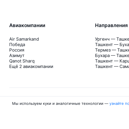
Авиакомпании
Направления
Air Samarkand
Ургенч — Ташк
Победа
Ташкент — Бух
Россия
Термез — Ташк
Азимут
Бухара — Ташк
Qanot Sharq
Ташкент — Кар
Ещё 2 авиакомпании
Ташкент — Сам
Мы используем куки и аналогичные технологии —
узнайте п
Об Авиасейлс
Авиасейлс
Пресс‑центр
©
2007–2026