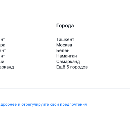
Города
ент
Ташкент
ара
Москва
ент
Белен
ент
Наманган
ши
Самарканд
арканд
Ещё 5 городов
одробнее и отрегулируйте свои предпочтения
Travelpayouts
Партнёрская программа
Медиа Yo’lovchi
Трэвел‑медиа Aviasales.uz