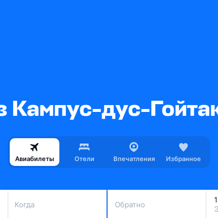
з Кампус-дус-Гойтак
Авиабилеты
Отели
Впечатления
Избранное
Когда
Обратно