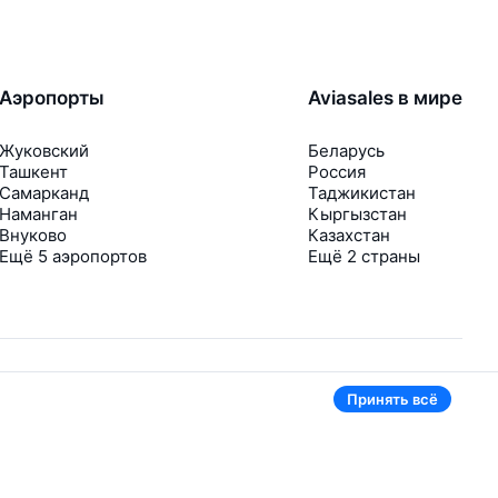
Аэропорты
Aviasales в мире
Жуковский
Беларусь
Ташкент
Россия
Самарканд
Таджикистан
Наманган
Кыргызстан
Внуково
Казахстан
Ещё 5 аэропортов
Ещё 2 страны
Принять всё
В приложении тоже удобно
Если цена на билет упадёт, сразу пришлём
уведомление