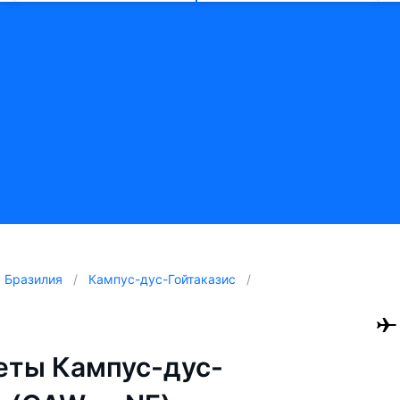
Бразилия
Кампус-дус-Гойтаказис
еты Кампус-дус-