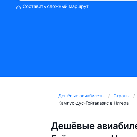
Составить сложный маршрут
Дешёвые авиабилеты
Страны
Кампус-дус-Гойтаказис в Нигера
Дешёвые авиабил