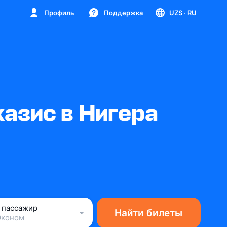
Профиль
Поддержка
UZS
· RU
азис в Нигера
1 пассажир
Найти билеты
Эконом