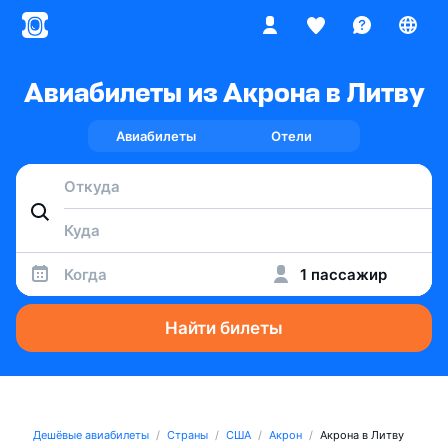
Авиабилеты из Акрона в Литву
Авиабилеты
Отели
Когда
1 пассажир
Найти билеты
Дешёвые авиабилеты
Страны
США
Акрон
Акрона в Литву